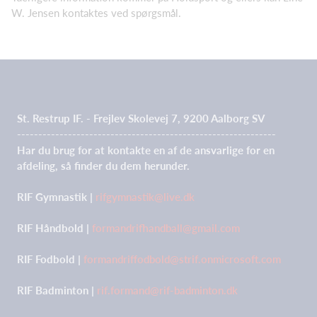
W. Jensen kontaktes ved spørgsmål.
St. Restrup IF. - Frejlev Skolevej 7, 9200 Aalborg SV
-------------------------------------------------------------
Har du brug for at kontakte en af de ansvarlige for en
afdeling, så finder du dem herunder.
RIF Gymnastik |
rifgymnastik@live.dk
RIF Håndbold |
formandrifhandball@gmail.com
RIF Fodbold |
formandriffodbold@strif.onmicrosoft.com
RIF Badminton |
rif.formand@rif-badminton.dk