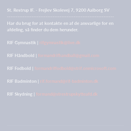
St. Restrup IF. - Frejlev Skolevej 7, 9200 Aalborg SV
-------------------------------------------------------------
Har du brug for at kontakte en af de ansvarlige for en
afdeling, så finder du dem herunder.
RIF Gymnastik |
rifgymnastik@live.dk
RIF Håndbold |
formandrifhandball@gmail.com
RIF Fodbold |
formandriffodbold@strif.onmicrosoft.com
RIF Badminton |
rif.formand@rif-badminton.dk
RIF Skydning |
formand@strestrupskytteafd.dk