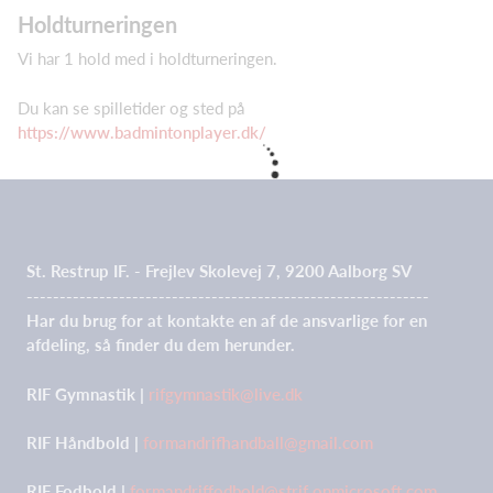
Holdturneringen
Vi har 1 hold med i holdturneringen.
Du kan se spilletider og sted på
https://www.badmintonplayer.dk/
St. Restrup IF. - Frejlev Skolevej 7, 9200 Aalborg SV
-------------------------------------------------------------
Har du brug for at kontakte en af de ansvarlige for en
afdeling, så finder du dem herunder.
RIF Gymnastik |
rifgymnastik@live.dk
RIF Håndbold |
formandrifhandball@gmail.com
RIF Fodbold |
formandriffodbold@strif.onmicrosoft.com