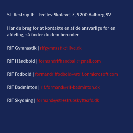
St. Restrup IF. - Frejlev Skolevej 7, 9200 Aalborg SV
-------------------------------------------------------------
Har du brug for at kontakte en af de ansvarlige for en
afdeling, så finder du dem herunder.
RIF Gymnastik |
rifgymnastik@live.dk
RIF Håndbold |
formandrifhandball@gmail.com
RIF Fodbold |
formandriffodbold@strif.onmicrosoft.com
RIF Badminton |
rif.formand@rif-badminton.dk
RIF Skydning |
formand@strestrupskytteafd.dk