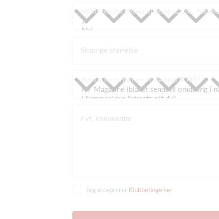
Må RIF benytte billeder til opslag på f.eks. holdsp
Strømpe størrelse
Hvorfra har du hørt om St. Restrup IF (RIF)?
Evt. kommentar
Jeg accepterer
Klubbetingelser