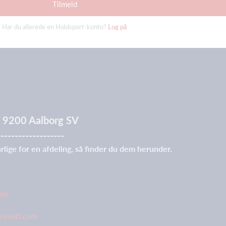
Tilmeld
Har du allerede en Holdsport-konto?
Log på
 7, 9200 Aalborg SV
-------------------
rlige for en afdeling, så finder du dem herunder.
com
crosoft.com