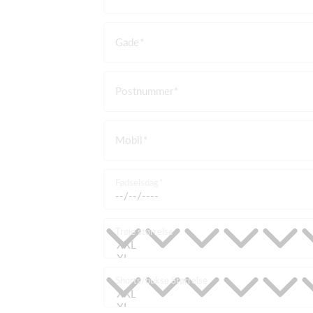
Gade
Postnummer
Mobil
Fødselsdag
Trøje størrelse
Shorts/bukse Størrelse