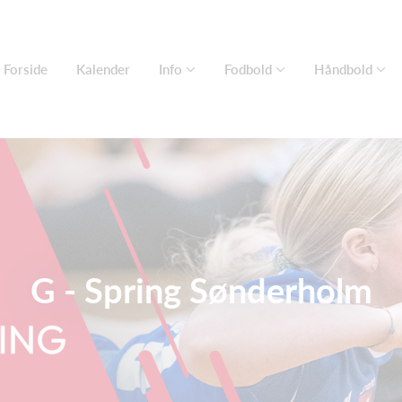
Forside
Kalender
Info
Fodbold
Håndbold
G - Spring Sønderholm