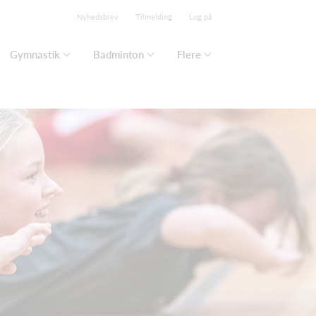
Nyhedsbrev
Tilmelding
Log på
Gymnastik
Badminton
Flere