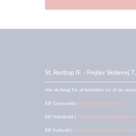
St. Restrup IF. - Frejlev Skolevej
------------------------------------------
Har du brug for at kontakte en af de ansva
RIF Gymnastik |
rifgymnastik@live.dk
RIF Håndbold |
formandrifhandball@gmail.
RIF Fodbold |
formandriffodbold@strif.onmi