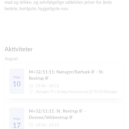
mad og drikke, og selvfølgelige uddeleles priser for årets
bedste, hurtigste, hyggeligste osv.
Aktiviteter
August
M+32/11:11: Nørager/Rørbæk IF - St.
Man
Restrup IF
10
19:00 - 20:10
Nørager IF's Anlæg Hersomsvej 29 9610 Nørager
M+32/11:11: St. Restrup IF -
Doense/Vebbestrup IF
Man
17
19:00 - 20:10