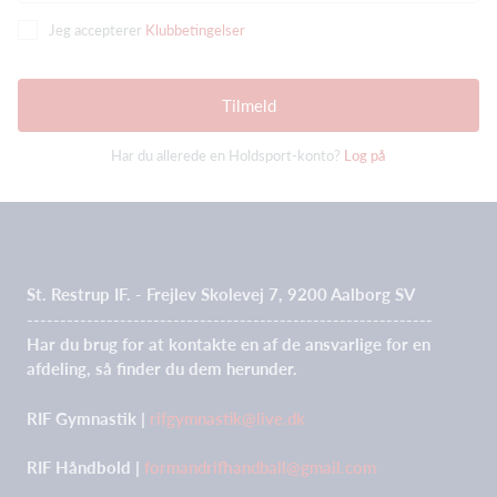
Jeg accepterer
Klubbetingelser
Tilmeld
Har du allerede en Holdsport-konto?
Log på
St. Restrup IF. - Frejlev Skolevej 7, 9200 Aalborg SV
-------------------------------------------------------------
Har du brug for at kontakte en af de ansvarlige for en
afdeling, så finder du dem herunder.
RIF Gymnastik |
rifgymnastik@live.dk
RIF Håndbold |
formandrifhandball@gmail.com