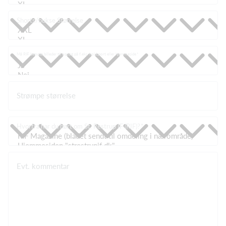
Shorts/bukse Størrelse
Må RIF benytte billeder til opslag på f.eks. holdsport eller hjemmeside
Strømpe størrelse
Hvorfra har du hørt om St. Restrup IF (RIF)?
Evt. kommentar