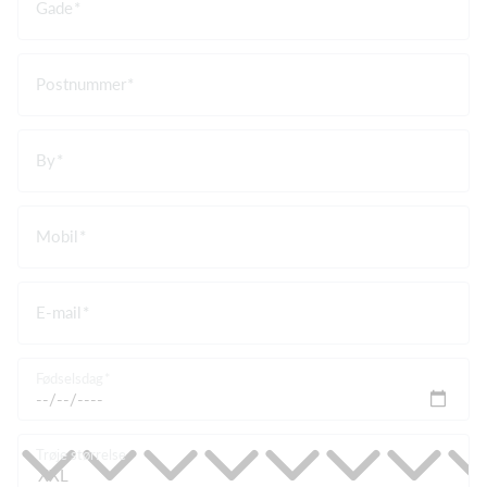
Gade
Postnummer
By
Mobil
E-mail
Fødselsdag
Trøje størrelse