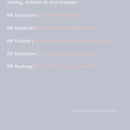
afdeling, så finder du dem herunder.
RIF Gymnastik |
rifgymnastik@live.dk
RIF Håndbold |
formandrifhandball@gmail.com
RIF Fodbold |
formandriffodbold@strif.onmicrosoft.com
RIF Badminton |
rif.formand@rif-badminton.dk
RIF Skydning |
formand@strestrupskytteafd.dk
Powered by Holdsport