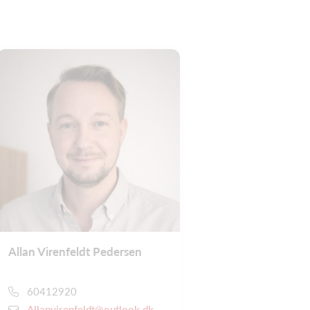
Allan Virenfeldt Pedersen
60412920
Allanvirenfeldt@outlook.dk