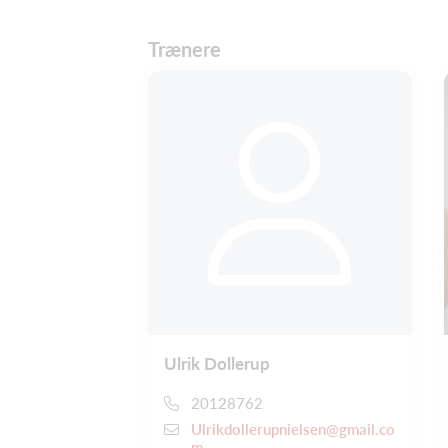
Trænere
Ulrik Dollerup
20128762
Ulrikdollerupnielsen@gmail.co
m