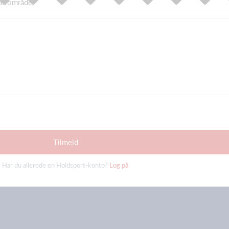
Tilmeld
Har du allerede en Holdsport-konto?
Log på