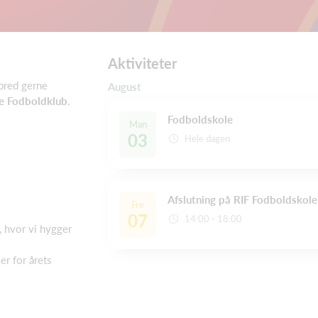
Aktiviteter
spred gerne
August
e Fodboldklub.
Fodboldskole
Man
03
Hele dagen
Afslutning på RIF Fodboldskol
Fre
07
14:00 - 18:00
, hvor vi hygger
er for årets