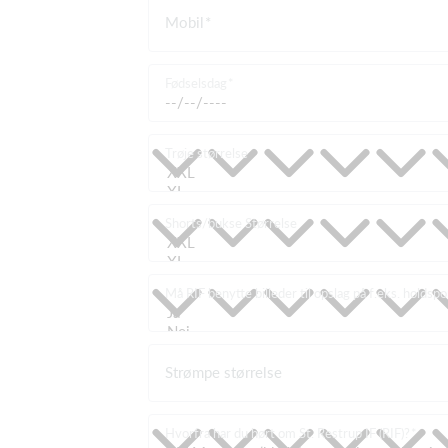
Mobil
Fødselsdag
Trøje størrelse
Shorts/bukse Størrelse
Må RIF benytte billeder til opslag på f.eks. holdsp
Strømpe størrelse
Hvorfra har du hørt om St. Restrup IF (RIF)?