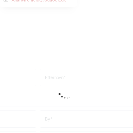
Efternavn
By