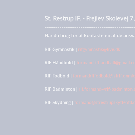
St. Restrup IF. - Frejlev Skolevej
------------------------------------------
Har du brug for at kontakte en af de ansva
RIF Gymnastik |
rifgymnastik@live.dk
RIF Håndbold |
formandrifhandball@gmail.
RIF Fodbold |
formandriffodbold@strif.onmi
RIF Badminton |
rif.formand@rif-badminton.
RIF Skydning |
formand@strestrupskytteafd.