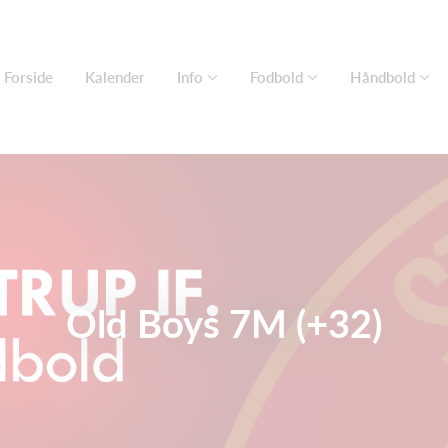
Forside
Kalender
Info
Fodbold
Håndbold
Old Boys 7M (+32)