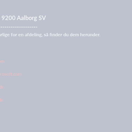
 7, 9200 Aalborg SV
-------------------
rlige for en afdeling, så finder du dem herunder.
com
crosoft.com
dk
dk