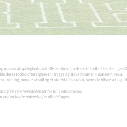
g masser af spilleglæde, når RIF Fodbold inviterer til fodboldskole i uge 32
ikle deres fodboldfærdigheder i trygge og sjove rammer – uanset niveau.
træning, masser af spil og et stærkt fællesskab, hvor alle bliver set og ud
lborg SV som hovedsponsor for RIF Fodboldskole.
en endnu bedre oplevelse for alle deltagere.