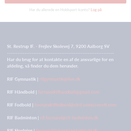
Har du allerede en Holdsport-konto?
Log på
St. Restrup IF. - Frejlev Skolevej 7, 9200 Aalborg SV
-------------------------------------------------------------
Har du brug for at kontakte en af de ansvarlige for en
afdeling, så finder du dem herunder.
RIF Gymnastik |
rifgymnastik@live.dk
RIF Håndbold |
formandrifhandball@gmail.com
RIF Fodbold |
formandriffodbold@strif.onmicrosoft.com
RIF Badminton |
rif.formand@rif-badminton.dk
RIF Skydning |
formand@strestrupskytteafd.dk