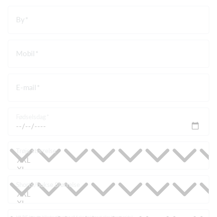
By
Mobil
E-mail
Fødselsdag
Trøje størrelse
Shorts/bukse Størrelse