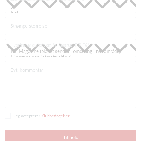
Må RIF benytte billeder til opslag på f.eks. holdsport eller hjemmeside
Strømpe størrelse
Hvorfra har du hørt om St. Restrup IF (RIF)?
Evt. kommentar
Jeg accepterer
Klubbetingelser
Tilmeld