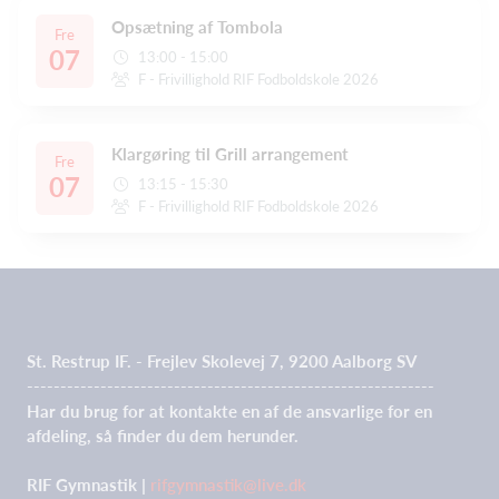
Opsætning af Tombola
Fre
07
13:00 - 15:00
F - Frivillighold RIF Fodboldskole 2026
Klargøring til Grill arrangement
Fre
07
13:15 - 15:30
F - Frivillighold RIF Fodboldskole 2026
St. Restrup IF. - Frejlev Skolevej 7, 9200 Aalborg SV
-------------------------------------------------------------
Har du brug for at kontakte en af de ansvarlige for en
afdeling, så finder du dem herunder.
RIF Gymnastik |
rifgymnastik@live.dk