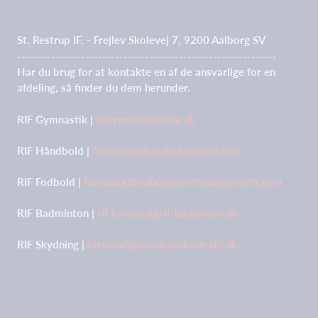
St. Restrup IF. - Frejlev Skolevej 7, 9200 Aalborg SV
-------------------------------------------------------------
Har du brug for at kontakte en af de ansvarlige for en
afdeling, så finder du dem herunder.
RIF Gymnastik |
rifgymnastik@live.dk
RIF Håndbold |
formandrifhandball@gmail.com
RIF Fodbold |
formandriffodbold@strif.onmicrosoft.com
RIF Badminton |
rif.formand@rif-badminton.dk
RIF Skydning |
formand@strestrupskytteafd.dk