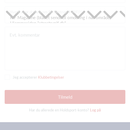
Hvorfra har du hørt om St. Restrup IF (RIF)?
Evt. kommentar
Jeg accepterer
Klubbetingelser
Tilmeld
Har du allerede en Holdsport-konto?
Log på