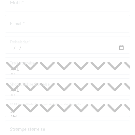
Mobil
E-mail
Fødselsdag
Trøje størrelse
Shorts/bukse Størrelse
Må RIF benytte billeder til opslag på f.eks. holdsport eller hjemmeside
Strømpe størrelse