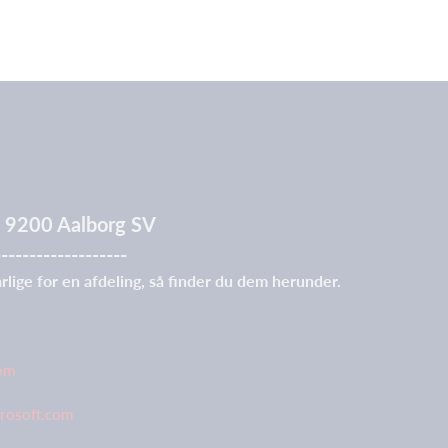
 7, 9200 Aalborg SV
-------------------
rlige for en afdeling, så finder du dem herunder.
com
crosoft.com