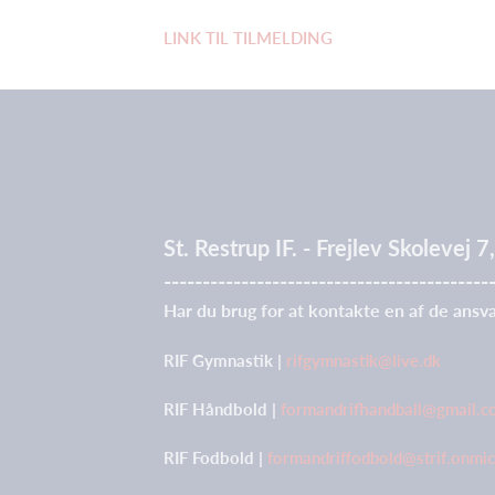
LINK TIL TILMELDING
St. Restrup IF. - Frejlev Skolevej
------------------------------------------
Har du brug for at kontakte en af de ansva
RIF Gymnastik |
rifgymnastik@live.dk
RIF Håndbold |
formandrifhandball@gmail.
RIF Fodbold |
formandriffodbold@strif.onmi