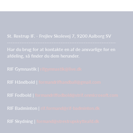
St. Restrup IF. - Frejlev Skolevej 7, 9200 Aalborg SV
-------------------------------------------------------------
Har du brug for at kontakte en af de ansvarlige for en
afdeling, så finder du dem herunder.
RIF Gymnastik |
rifgymnastik@live.dk
RIF Håndbold |
formandrifhandball@gmail.com
RIF Fodbold |
formandriffodbold@strif.onmicrosoft.com
RIF Badminton |
rif.formand@rif-badminton.dk
RIF Skydning |
formand@strestrupskytteafd.dk