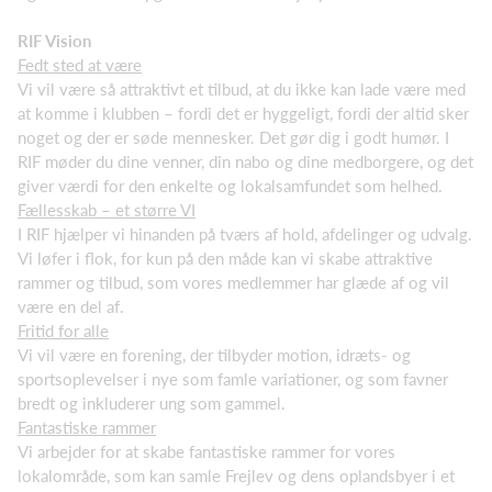
RIF Vision
Fedt sted at være
Vi vil være så attraktivt et tilbud, at du ikke kan lade være med
at komme i klubben – fordi det er hyggeligt, fordi der altid sker
noget og der er søde mennesker. Det gør dig i godt humør. I
RIF møder du dine venner, din nabo og dine medborgere, og det
giver værdi for den enkelte og lokalsamfundet som helhed.
Fællesskab – et større VI
I RIF hjælper vi hinanden på tværs af hold, afdelinger og udvalg.
Vi løfer i flok, for kun på den måde kan vi skabe attraktive
rammer og tilbud, som vores medlemmer har glæde af og vil
være en del af.
Fritid for alle
Vi vil være en forening, der tilbyder motion, idræts- og
sportsoplevelser i nye som famle variationer, og som favner
bredt og inkluderer ung som gammel.
Fantastiske rammer
Vi arbejder for at skabe fantastiske rammer for vores
lokalområde, som kan samle Frejlev og dens oplandsbyer i et