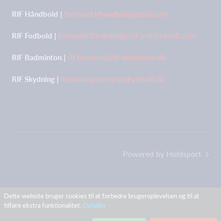
RIF Håndbold |
formandrifhandball@gmail.com
RIF Fodbold |
formandriffodbold@strif.onmicrosoft.com
RIF Badminton |
rif.formand@rif-badminton.dk
RIF Skydning |
formand@strestrupskytteafd.dk
Powered by Holdsport
Dette website bruger cookies til at forbedre brugeroplevelsen og til at
tilføre ekstra funktionalitet.
Detaljer