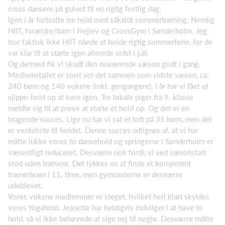
cross dansere på gulvet til en rigtig festlig dag.
Igen i år fortsatte tre hold med såkaldt sommertræning. Nemlig
HIIT, forældre/barn i Frejlev og CrossGym i Sønderholm. Jeg
tror faktisk ikke HIIT nåede at holde rigtig sommerferie, for de
var klar til at starte igen allerede sidst i juli.
Og dermed fik vi skudt den nuværende sæson godt i gang.
Medlemstallet er stort set det sammen som sidste sæson, ca.
240 børn og 140 voksne (inkl. gengangere). I år har vi fået et
sjippe-hold op at køre igen. Tre lokale piger fra 9. klasse
meldte sig til at prøve at starte et hold op. Og det er en
bragende succes. Lige nu har vi sat et loft på 35 børn, men der
er venteliste til holdet. Denne succes udlignes af, at vi har
måtte lukke vores to dansehold og springerne i Sønderholm er
væsentligt reduceret. Desværre nok fordi, vi ved sæsonstart
stod uden trænere. Det lykkes os at finde et kompetent
trænerteam i 11. time, men gymnasterne er desværre
udeblevet.
Vores voksne medlemmer er steget, hvilket helt klart skyldes
vores Yogahold. Jeanette har heldigvis indvilget i at have to
hold, så vi ikke behøvede at sige nej til nogle. Desværre måtte