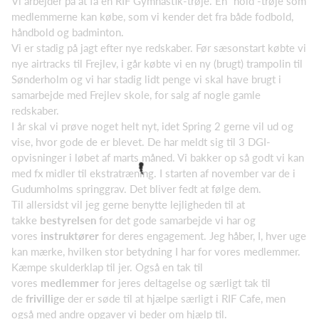
Vi arbejder på at få en RIF Gymnastik-trøje. En ”hold”-trøje som
medlemmerne kan købe, som vi kender det fra både fodbold,
håndbold og badminton.
Vi er stadig på jagt efter nye redskaber. Før sæsonstart købte vi
nye airtracks til Frejlev, i går købte vi en ny (brugt) trampolin til
Sønderholm og vi har stadig lidt penge vi skal have brugt i
samarbejde med Frejlev skole, for salg af nogle gamle
redskaber.
I år skal vi prøve noget helt nyt, idet Spring 2 gerne vil ud og
vise, hvor gode de er blevet. De har meldt sig til 3 DGI-
opvisninger i løbet af marts måned. Vi bakker op så godt vi kan
med fx midler til ekstratræning. I starten af november var de i
Gudumholms springgrav. Det bliver fedt at følge dem.
Til allersidst vil jeg gerne benytte lejligheden til at
takke
bestyrelsen
for det gode samarbejde vi har og
vores
instruktører
for deres engagement. Jeg håber, I, hver uge
kan mærke, hvilken stor betydning I har for vores medlemmer.
Kæmpe skulderklap til jer. Også en tak til
vores
medlemmer
for jeres deltagelse og særligt tak til
de
frivillige
der er søde til at hjælpe særligt i RIF Cafe, men
også med andre opgaver vi beder om hjælp til.