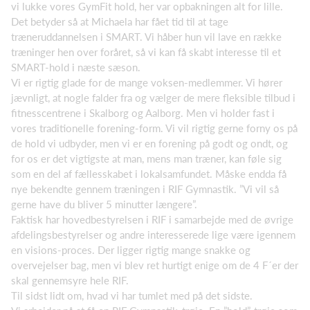
vi lukke vores GymFit hold, her var opbakningen alt for lille.
Det betyder så at Michaela har fået tid til at tage
træneruddannelsen i SMART. Vi håber hun vil lave en række
træninger hen over foråret, så vi kan få skabt interesse til et
SMART-hold i næste sæson.
Vi er rigtig glade for de mange voksen-medlemmer. Vi hører
jævnligt, at nogle falder fra og vælger de mere fleksible tilbud i
fitnesscentrene i Skalborg og Aalborg. Men vi holder fast i
vores traditionelle forening-form. Vi vil rigtig gerne forny os på
de hold vi udbyder, men vi er en forening på godt og ondt, og
for os er det vigtigste at man, mens man træner, kan føle sig
som en del af fællesskabet i lokalsamfundet. Måske endda få
nye bekendte gennem træningen i RIF Gymnastik. ”Vi vil så
gerne have du bliver 5 minutter længere”.
Faktisk har hovedbestyrelsen i RIF i samarbejde med de øvrige
afdelingsbestyrelser og andre interesserede lige være igennem
en visions-proces. Der ligger rigtig mange snakke og
overvejelser bag, men vi blev ret hurtigt enige om de 4 F´er der
skal gennemsyre hele RIF.
Til sidst lidt om, hvad vi har tumlet med på det sidste.