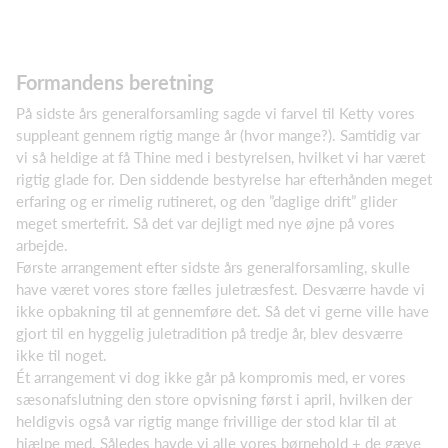
Formandens beretning
På sidste års generalforsamling sagde vi farvel til Ketty vores
suppleant gennem rigtig mange år (hvor mange?). Samtidig var
vi så heldige at få Thine med i bestyrelsen, hvilket vi har været
rigtig glade for. Den siddende bestyrelse har efterhånden meget
erfaring og er rimelig rutineret, og den ”daglige drift” glider
meget smertefrit. Så det var dejligt med nye øjne på vores
arbejde.
Første arrangement efter sidste års generalforsamling, skulle
have været vores store fælles juletræsfest. Desværre havde vi
ikke opbakning til at gennemføre det. Så det vi gerne ville have
gjort til en hyggelig juletradition på tredje år, blev desværre
ikke til noget.
Ét arrangement vi dog ikke går på kompromis med, er vores
sæsonafslutning den store opvisning først i april, hvilken der
heldigvis også var rigtig mange frivillige der stod klar til at
hjælpe med. Således havde vi alle vores børnehold + de gæve