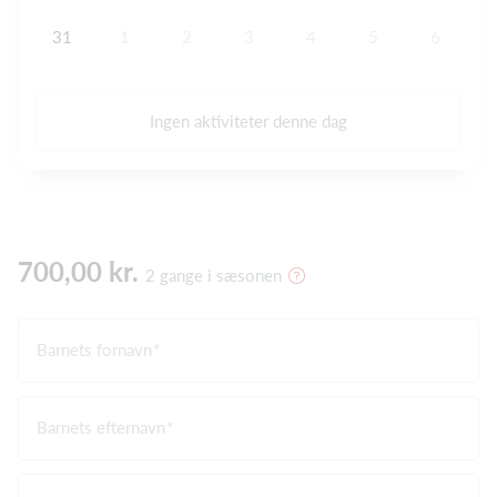
31
1
2
3
4
5
6
Ingen aktiviteter denne dag
700,00 kr.
2 gange i sæsonen
Barnets fornavn
Barnets efternavn