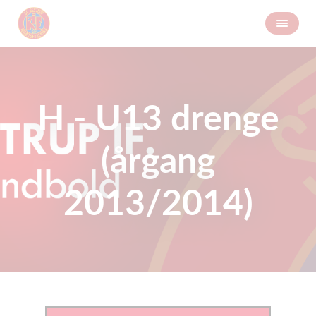
H - U13 drenge
(årgang
2013/2014)