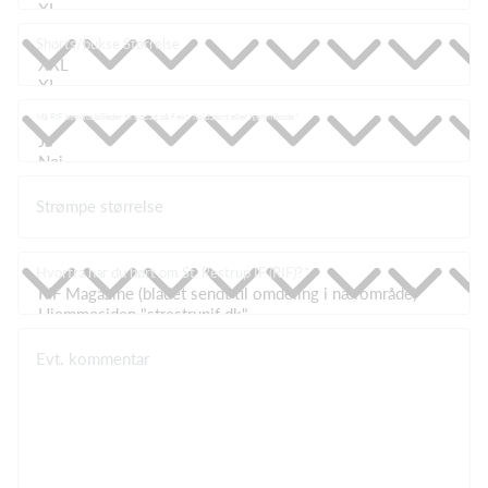
Shorts/bukse Størrelse
Må RIF benytte billeder til opslag på f.eks. holdsport eller hjemmeside
Strømpe størrelse
Hvorfra har du hørt om St. Restrup IF (RIF)?
Evt. kommentar