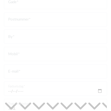
Gade
Postnummer
By
Mobil
E-mail
Fødselsdag
Trøje størrelse