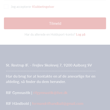
Jeg accepterer
Klubbetingelser
Tilmeld
Har du allerede en Holdsport-konto?
Log på
St. Restrup IF. - Frejlev Skolevej 7, 9200 Aalborg SV
-------------------------------------------------------------
Har du brug for at kontakte en af de ansvarlige for en
afdeling, så finder du dem herunder.
RIF Gymnastik |
rifgymnastik@live.dk
RIF Håndbold |
formandrifhandball@gmail.com