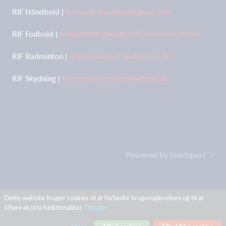
RIF Håndbold |
formandrifhandball@gmail.com
RIF Fodbold |
formandriffodbold@strif.onmicrosoft.com
RIF Badminton |
rif.formand@rif-badminton.dk
RIF Skydning |
formand@strestrupskytteafd.dk
Powered by Holdsport
Dette website bruger cookies til at forbedre brugeroplevelsen og til at
tilføre ekstra funktionalitet.
Detaljer