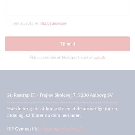
Jeg accepterer
Klubbetingelser
Tilmeld
Har du allerede en Holdsport-konto?
Log på
St. Restrup IF. - Frejlev Skolevej 7, 9200 Aalborg SV
-------------------------------------------------------------
Har du brug for at kontakte en af de ansvarlige for en
afdeling, så finder du dem herunder.
RIF Gymnastik |
rifgymnastik@live.dk