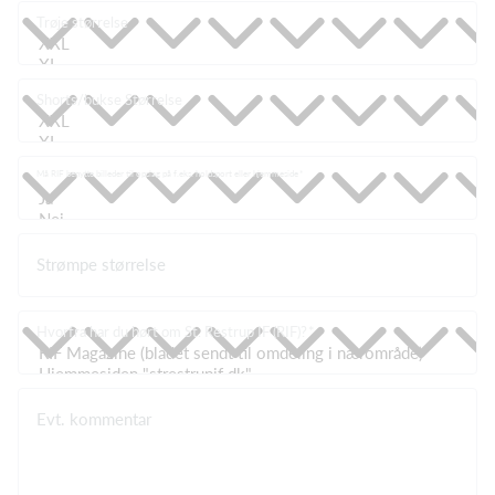
Trøje størrelse
Shorts/bukse Størrelse
Må RIF benytte billeder til opslag på f.eks. holdsport eller hjemmeside
Strømpe størrelse
Hvorfra har du hørt om St. Restrup IF (RIF)?
Evt. kommentar