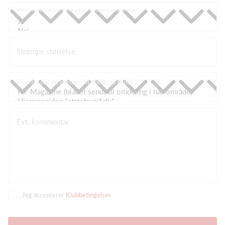
Må RIF benytte billeder til opslag på f.eks. holdsport eller hjemmeside
Strømpe størrelse
Hvorfra har du hørt om St. Restrup IF (RIF)?
Evt. kommentar
Jeg accepterer
Klubbetingelser