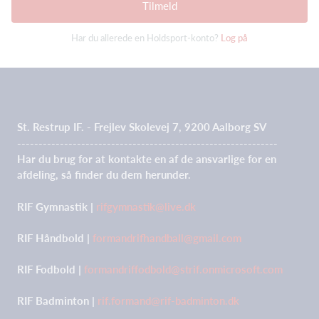
Tilmeld
Har du allerede en Holdsport-konto?
Log på
St. Restrup IF. - Frejlev Skolevej 7, 9200 Aalborg SV
-------------------------------------------------------------
Har du brug for at kontakte en af de ansvarlige for en
afdeling, så finder du dem herunder.
RIF Gymnastik |
rifgymnastik@live.dk
RIF Håndbold |
formandrifhandball@gmail.com
RIF Fodbold |
formandriffodbold@strif.onmicrosoft.com
RIF Badminton |
rif.formand@rif-badminton.dk