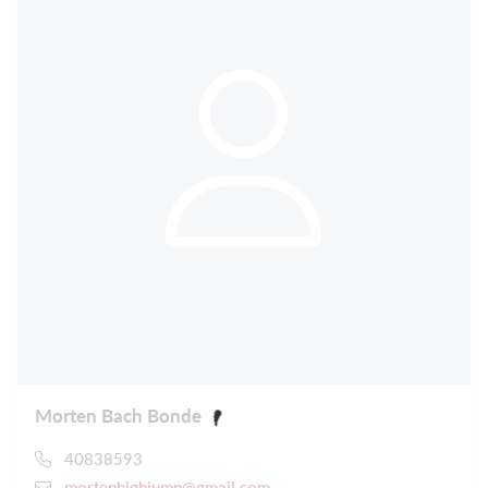
Morten Bach Bonde
40838593
mortenhighjump@gmail.com