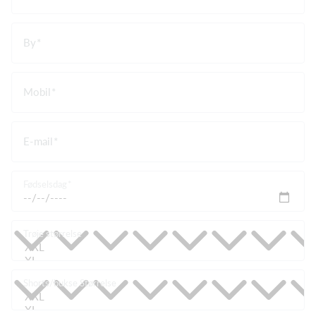
By
Mobil
E-mail
Fødselsdag
Trøje størrelse
Shorts/bukse Størrelse