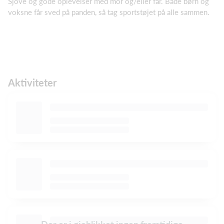
Sjove og gode oplevelser med mor og/eller far. Både børn og
voksne får sved på panden, så tag sportstøjet på alle sammen.
Aktiviteter
Der er i øjeblikket ingen fremtidige