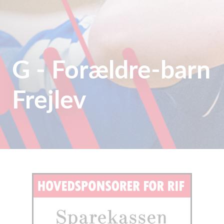
G - Forældre-barn
Frejlev