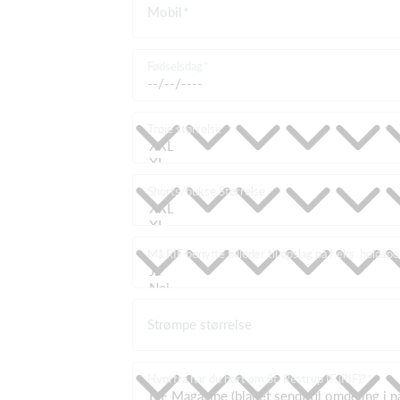
Mobil
Fødselsdag
Trøje størrelse
Shorts/bukse Størrelse
Må RIF benytte billeder til opslag på f.eks. holdsp
Strømpe størrelse
Hvorfra har du hørt om St. Restrup IF (RIF)?