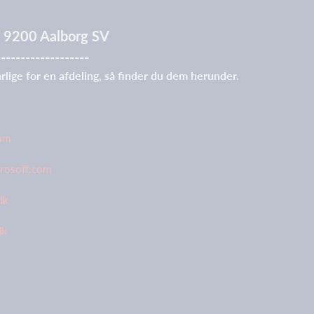
 7, 9200 Aalborg SV
-------------------
rlige for en afdeling, så finder du dem herunder.
com
crosoft.com
dk
dk