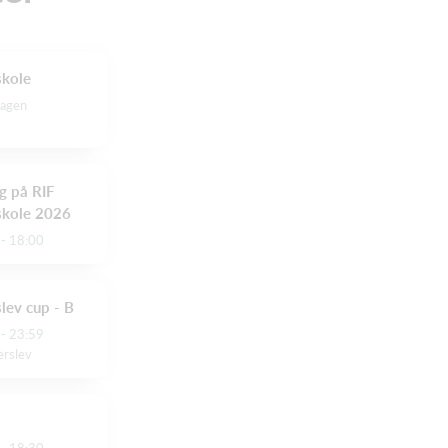
kole
dagen
g på RIF
skole 2026
 - 18:00
lev cup - B
 - 23:59
erslev
 - 18:30