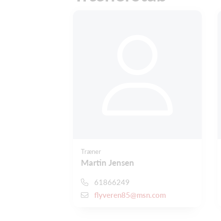
Træner
Martin Jensen
61866249
flyveren85@msn.com