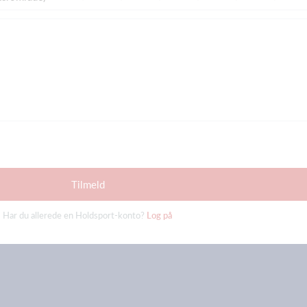
Tilmeld
Har du allerede en Holdsport-konto?
Log på