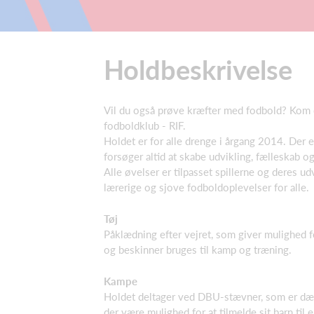
Holdbeskrivelse
Vil du også prøve kræfter med fodbold? Kom 
fodboldklub - RIF.
Holdet er for alle drenge i årgang 2014. Der er 
forsøger altid at skabe udvikling, fælleskab 
Alle øvelser er tilpasset spillerne og deres ud
lærerige og sjove fodboldoplevelser for alle.
Tøj
Påklædning efter vejret, som giver mulighed f
og beskinner bruges til kamp og træning.
Kampe
Holdet deltager ved DBU-stævner, som er dæ
der være mulighed for at tilmelde sit barn ti