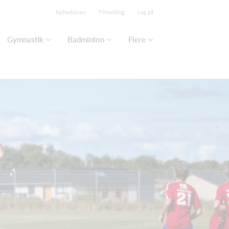
Nyhedsbrev
Tilmelding
Log på
Gymnastik
Badminton
Flere