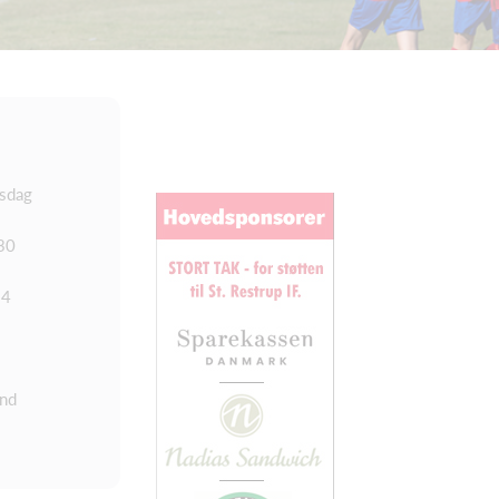
sdag
30
14
nd