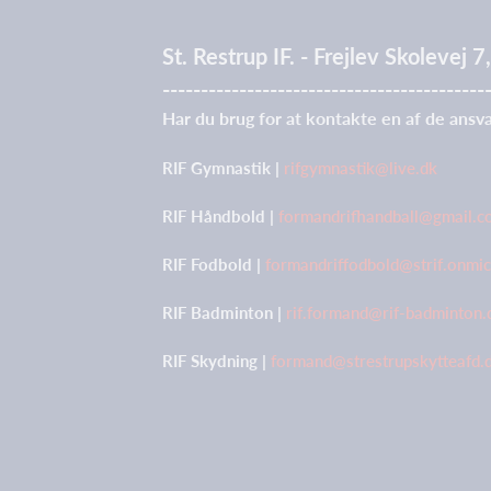
St. Restrup IF. - Frejlev Skolevej
------------------------------------------
Har du brug for at kontakte en af de ansva
RIF Gymnastik |
rifgymnastik@live.dk
RIF Håndbold |
formandrifhandball@gmail.
RIF Fodbold |
formandriffodbold@strif.onmi
RIF Badminton |
rif.formand@rif-badminton.
RIF Skydning |
formand@strestrupskytteafd.