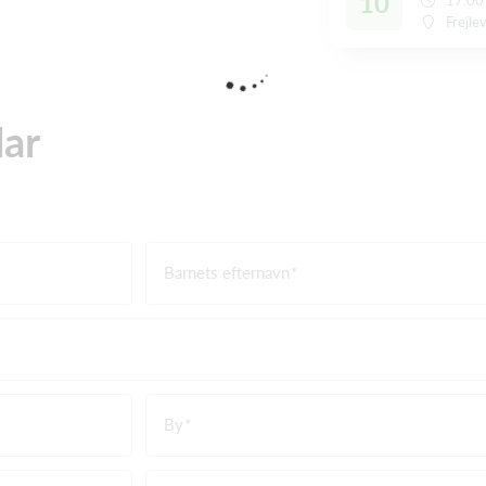
10
Frejle
lar
Barnets efternavn
By