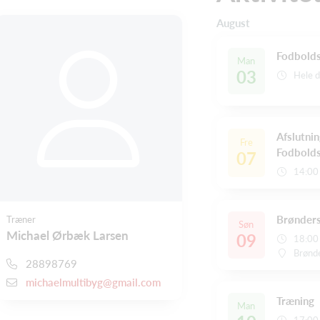
August
Fodbolds
Man
03
Hele 
Afslutnin
Fre
Fodbold
07
14:00
Brønders
Træner
Søn
Michael Ørbæk Larsen
09
18:00
Brønd
28898769
michaelmultibyg@gmail.com
Træning
Man
17:00