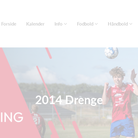
Forside
Kalender
Info
Fodbold
Håndbold
2014 Drenge