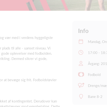
Info
og vær med i verdens hyggeligste
Mandag, On
plads til alle - uanset niveau. Vi
17:00 - 18:
og gode oplevelser med fodbolden.
vikling. Dermed sikrer vi gode,
Årgang: 20
Fodbold
or at bevæge sig frit. Fodboldstøvler
Drenge/mæ
Bane 8-2
kket af kontingentet. Derudover kan
l enkeltstævner mod egenbetaling. Dette