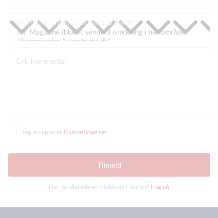
Hvorfra har du hørt om St. Restrup IF (RIF)?
Evt. kommentar
Jeg accepterer
Klubbetingelser
Tilmeld
Har du allerede en Holdsport-konto?
Log på