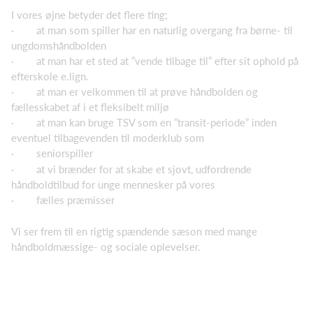
I vores øjne betyder det flere ting;
· at man som spiller har en naturlig overgang fra børne- til
ungdomshåndbolden
· at man har et sted at ”vende tilbage til” efter sit ophold på
efterskole e.lign.
· at man er velkommen til at prøve håndbolden og
fællesskabet af i et fleksibelt miljø
· at man kan bruge TSV som en ”transit-periode” inden
eventuel tilbagevenden til moderklub som
· seniorspiller
· at vi brænder for at skabe et sjovt, udfordrende
håndboldtilbud for unge mennesker på vores
· fælles præmisser
Vi ser frem til en rigtig spændende sæson med mange
håndboldmæssige- og sociale oplevelser.