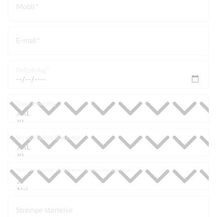
Mobil
E-mail
Fødselsdag
Trøje størrelse
Shorts/bukse Størrelse
Må RIF benytte billeder til opslag på f.eks. holdsport eller hjemmeside
Strømpe størrelse