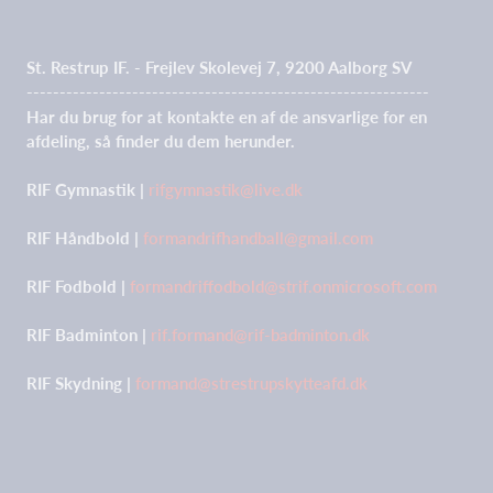
St. Restrup IF. - Frejlev Skolevej 7, 9200 Aalborg SV
-------------------------------------------------------------
Har du brug for at kontakte en af de ansvarlige for en
afdeling, så finder du dem herunder.
RIF Gymnastik |
rifgymnastik@live.dk
RIF Håndbold |
formandrifhandball@gmail.com
RIF Fodbold |
formandriffodbold@strif.onmicrosoft.com
RIF Badminton |
rif.formand@rif-badminton.dk
RIF Skydning |
formand@strestrupskytteafd.dk